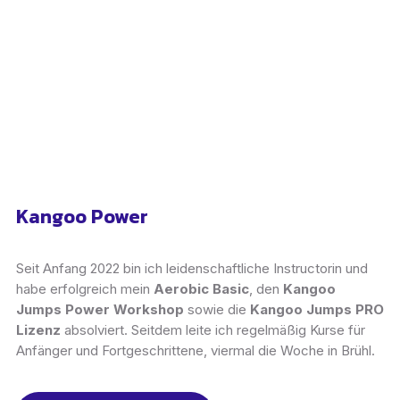
unterstützende und motivierende Familie, die sich freut,
neue Mitglieder in der aufregenden Welt von Kangoo
Jumps willkommen zu heißen!
Kangoo Power
Seit Anfang 2022 bin ich leidenschaftliche Instructorin und
habe erfolgreich mein
Aerobic Basic
, den
Kangoo
Jumps Power Workshop
sowie die
Kangoo Jumps PRO
Lizenz
absolviert. Seitdem leite ich regelmäßig Kurse für
Anfänger und Fortgeschrittene, viermal die Woche in Brühl.