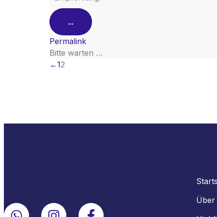
...
Permalink
Bitte warten …
←
1
2
Starts
Über