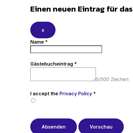
Einen neuen Eintrag für da
x
Name
*
Gästebucheintrag
*
0
/
500
Zeichen
I accept the
Privacy Policy
*