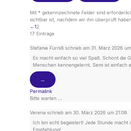
Mit * gekennzeichnete Felder sind erforderlich
sichtbar ist, nachdem wir ihn überprüft haben
←
1
2
17 Einträge
Stefanie Fürniß
schrieb am
31. März 2026
u
Es macht einfach so viel Spaß. Schont die G
Menschen kennengelernt. Semi ist einfach ei
...
Permalink
Bitte warten …
Verena
schrieb am
30. März 2026
um
21:08
Ich bin echt begeistert! Jede Stunde macht r
Empfehlung!